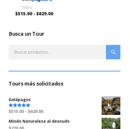
Valorado en
Tours
$
515.00
-
$
5.00
629.00
de 5
Busca un Tour
Buscar
por:
Tours más solicitados
Galápagos
$
515.00
-
$
629.00
Valorado en
5.00
de 5
Mindo Naturaleza al desnudo
$
270.00